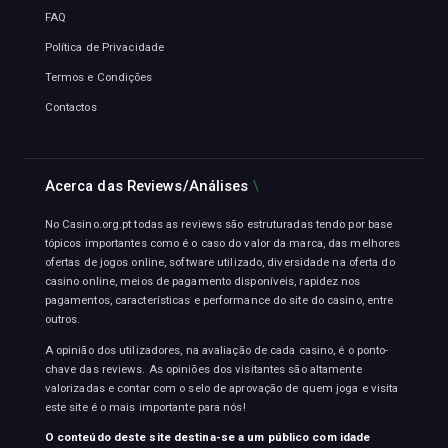
FAQ
Política de Privacidade
Termos e Condições
Contactos
Acerca das Reviews/Análises
No Casino.org.pt todas as reviews são estruturadas tendo por base
tópicos importantes como é o caso do valor da marca, das melhores
ofertas de jogos online, software utilizado, diversidade na oferta do
casino online, meios de pagamento disponíveis, rapidez nos
pagamentos, características e performance do site do casino, entre
outros.
A opinião dos utilizadores, na avaliação de cada casino, é o ponto-
chave das reviews. As opiniões dos visitantes são altamente
valorizadas e contar com o selo de aprovação de quem joga e visita
este site é o mais importante para nós!
O conteúdo deste site destina-se a um público com idade