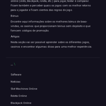
online (slots, blackjack, roleta, etc.) para jogar, testar e comparar.
Ficam também a perceber quais os jogos com os melhor retorno
para o jogador e ficam cientes das regras do jogo.
Bónus
Encontre aqui informações sobre os melhores bónus de boas-
vindas, os casinos que proporcionam bónus sem depósito e que
forncem códigos de promoção.
Artigos
Nesta seção vai ser possível aprender sobre os diferentes jogos,
casinos e encontrar algumas dicas para uma melhor experiência.
…
Software
Notícias
Slot Machines Online
Roleta Online
Blackjack Online