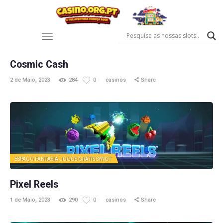
ESPAÇO
JOGOS GRÁTIS
PRAGMATIC PLAY
Cosmic Cash
2 de Maio, 2023
284
0
casinos
Share
ESPAÇO
FANTASIA
JOGOS GRÁTIS
SYNOT
Pixel Reels
1 de Maio, 2023
290
0
casinos
Share