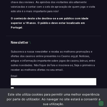
chave das reviews. As opiniões dos visitantes são altamente
valorizadas e contar com o selo de aprovação de quem joga e visita
este site é o mais importante para nós!
O conteúdo deste site destina-se a um público com idade
superior a 18 anos. O público deve estar localizado em
Portugal.
Newsletter
Subscreva a nossa newsletter e receba as melhores promoções e
ofertas dos casinos online presentes no
Casino.org.pt
. Notícias,
artigos e informação importante sobre jogos de casino, bónus, entre
outras novidades. Não fique de fora e inscreva-se, Seja o primeiro a
receber as melhores ofertas no seu email..
Email
Li e Aceito os
termos e condições
e a vossa
politica de privacidade
Este site utiliza cookies para permitir uma melhor experiência
por parte do utilizador. Ao navegar no site estará a consentir a
sua utilização.