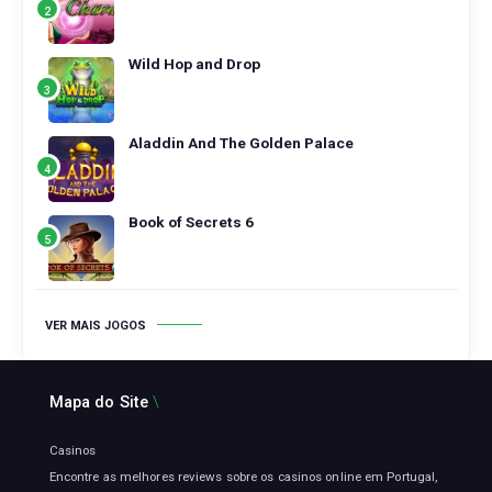
Wild Hop and Drop
Aladdin And The Golden Palace
Book of Secrets 6
VER MAIS JOGOS
Mapa do Site
Casinos
Encontre as melhores reviews sobre os casinos online em Portugal,