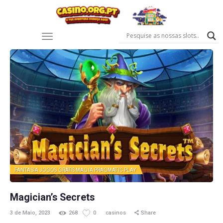
FANTASIA
JOGOS GRÁTIS
MAGIA
PRAGMATIC PLAY
Magician’s Secrets
3 de Maio, 2023
268
0
casinos
Share