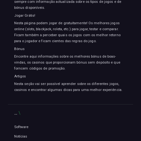
sempre com informação actualizada sobre os tipos de jogos e de
bónus disponíveis.
Jogar Grátis!
Nesta página podem jogar de gratuitamente! Os melhores jogos
online (slots, blackjack, roleta, etc.) para jogar, testar e comparar.
Ficam também a perceber quais os jogos com os melhor retorno
para o jogador e ficam cientes das regras do jogo.
Bónus
Encontre aqui informações sobre os melhores bónus de boas-
vindas, os casinos que proporcionam bónus sem depósito e que
forncem códigos de promoção.
Artigos
Nesta seção vai ser possível aprender sobre os diferentes jogos,
casinos e encontrar algumas dicas para uma melhor experiência.
…
Software
Notícias