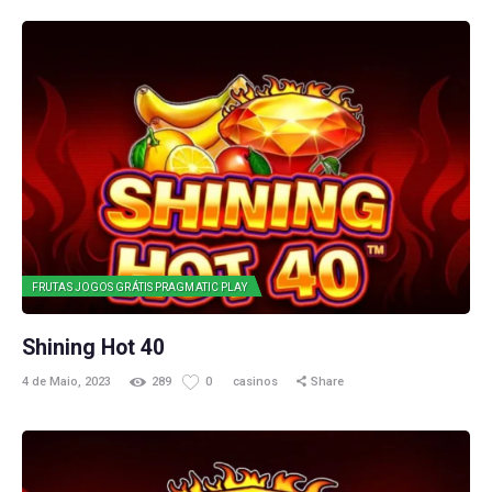
FRUTAS
JOGOS GRÁTIS
PRAGMATIC PLAY
Shining Hot 40
4 de Maio, 2023
289
0
casinos
Share