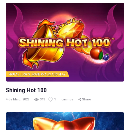
FRUTAS
JOGOS GRÁTIS
PRAGMATIC PLAY
Shining Hot 100
4 de Maio, 2023
313
1
casinos
Share