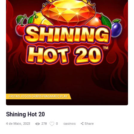
FRUTAS
JOGOS GRÁTIS
PRAGMATIC PLAY
Shining Hot 20
4 de Maio, 2023
278
0
casinos
Share