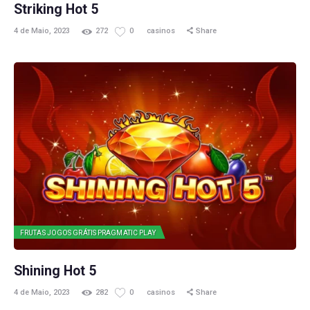
Striking Hot 5
4 de Maio, 2023
272
0
casinos
Share
FRUTAS
JOGOS GRÁTIS
PRAGMATIC PLAY
Shining Hot 5
4 de Maio, 2023
282
0
casinos
Share