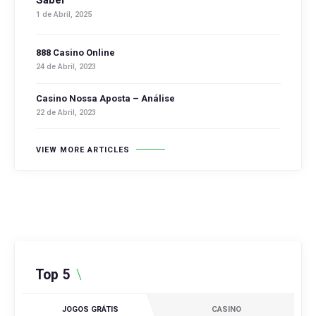
Saber
1 de Abril, 2025
888 Casino Online
24 de Abril, 2023
Casino Nossa Aposta – Análise
22 de Abril, 2023
VIEW MORE ARTICLES
Top 5
JOGOS GRÁTIS
CASINO