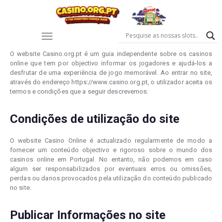
O website Casino.org.pt é um guia independente sobre os casinos
online que tem por objectivo informar os jogadores e ajudá-los a
desfrutar de uma experiência de jogo memorável. Ao entrar no site,
através do endereço https://www.casino.org.pt, o utilizador aceita os
termos e condições que a seguir descrevemos:
Condições de utilização do site
O website Casino Online é actualizado regularmente de modo a
fornecer um conteúdo objectivo e rigoroso sobre o mundo dos
casinos online em Portugal. No entanto, não podemos em caso
algum ser responsabilizados por eventuais erros ou omissões,
perdas ou danos provocados pela utilização do conteúdo publicado
no site.
Publicar Informações no site