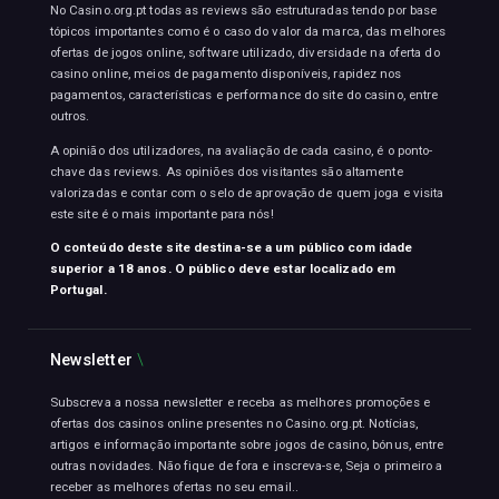
No Casino.org.pt todas as reviews são estruturadas tendo por base
tópicos importantes como é o caso do valor da marca, das melhores
ofertas de jogos online, software utilizado, diversidade na oferta do
casino online, meios de pagamento disponíveis, rapidez nos
pagamentos, características e performance do site do casino, entre
outros.
A opinião dos utilizadores, na avaliação de cada casino, é o ponto-
chave das reviews. As opiniões dos visitantes são altamente
valorizadas e contar com o selo de aprovação de quem joga e visita
este site é o mais importante para nós!
O conteúdo deste site destina-se a um público com idade
superior a 18 anos. O público deve estar localizado em
Portugal.
Newsletter
Subscreva a nossa newsletter e receba as melhores promoções e
ofertas dos casinos online presentes no
Casino.org.pt
. Notícias,
artigos e informação importante sobre jogos de casino, bónus, entre
outras novidades. Não fique de fora e inscreva-se, Seja o primeiro a
receber as melhores ofertas no seu email..