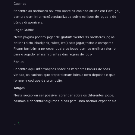
Casinos
Encontre as melhores reviews sobre os casinos online em Portugal,
sempre com informação actualizada sobre os tipos de jogos e de
bónus disponíveis.
Jogar Grátis!
Nesta página podem jogar de gratuitamente! Os melhores jogos
online (slots, blackjack, roleta, etc.) para jogar, testar e comparar.
Ficam também a perceber quais os jogos com os melhor retorno
para o jogador e ficam cientes das regras do jogo.
Bónus
Encontre aqui informações sobre os melhores bónus de boas-
vindas, os casinos que proporcionam bónus sem depósito e que
forncem códigos de promoção.
Artigos
Nesta seção vai ser possível aprender sobre os diferentes jogos,
casinos e encontrar algumas dicas para uma melhor experiência.
…