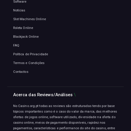
Software
Notícias
Slot Machines Online
Roleta Online
Blackjack Online
FAQ
Política de Privacidade
Termos e Condições
Contactos
Acerca das Reviews/Análises
No Casino.org.pt todas as reviews são estruturadas tendo por base
tópicos importantes como é o caso do valor da marca, das melhores
ofertas de jogos online, software utilizado, diversidade na oferta do
casino online, meios de pagamento disponíveis, rapidez nos
pagamentos, características e performance do site do casino, entre