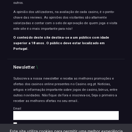
outros.
A opinião dos utilizadores, na avaliação de cada casino, é o ponto-
chave das reviews. As opiniões dos visitantes são altamente
valorizadas e contar com o selo de aprovação de quem joga e visita
este site é o mais importante para nós!
O conteúdo deste site destina-se a um público com idade
superior a 18 anos. O público deve estar localizado em
Portugal.
Newsletter
Subscreva a nossa newsletter e receba as melhores promoções e
ofertas dos casinos online presentes no
Casino.org.pt
. Notícias,
artigos e informação importante sobre jogos de casino, bónus, entre
outras novidades. Não fique de fora e inscreva-se, Seja o primeiro a
receber as melhores ofertas no seu email..
Email
Li e Aceito os
termos e condições
e a vossa
politica de privacidade
Este site utiliza cookies para permitir uma melhor experiência