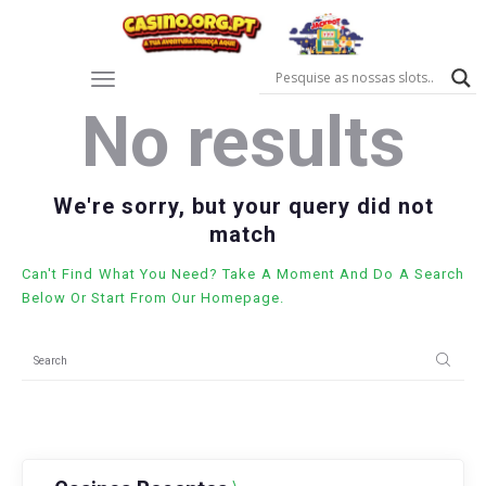
No results
We're sorry, but your query did not
match
Can't Find What You Need? Take A Moment And Do A Search
Below Or Start From
Our Homepage
.