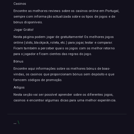
Casinos
Encontre as melhores reviews sobre os casinos online em Portugal,
sempre com informação actualizada sobre os tipos de jogos e de
bónus disponíveis.
Jogar Grátis!
Nesta página podem jogar de gratuitamente! Os melhores jogos
online (slots, blackjack, roleta, etc.) para jogar, testar e comparar.
Ficam também a perceber quais os jogos com os melhor retorno
para o jogador e ficam cientes das regras do jogo.
Bónus
Encontre aqui informações sobre os melhores bónus de boas-
vindas, os casinos que proporcionam bónus sem depósito e que
forncem códigos de promoção.
Artigos
Nesta seção vai ser possível aprender sobre os diferentes jogos,
casinos e encontrar algumas dicas para uma melhor experiência.
…