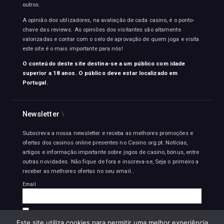
outros.
A opinião dos utilizadores, na avaliação de cada casino, é o ponto-
chave das reviews. As opiniões dos visitantes são altamente
valorizadas e contar com o selo de aprovação de quem joga e visita
este site é o mais importante para nós!
O conteúdo deste site destina-se a um público com idade
superior a 18 anos. O público deve estar localizado em
Portugal.
Newsletter
Subscreva a nossa newsletter e receba as melhores promoções e
ofertas dos casinos online presentes no
Casino.org.pt
. Notícias,
artigos e informação importante sobre jogos de casino, bónus, entre
outras novidades. Não fique de fora e inscreva-se, Seja o primeiro a
receber as melhores ofertas no seu email..
Email
Li e Aceito os
termos e condições
e a vossa
politica de privacidade
Este site utiliza cookies para permitir uma melhor experiência