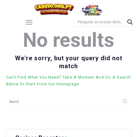
No results
We're sorry, but your query did not
match
Can't Find What You Need? Take A Moment And Do A Search
Below Or Start From
Our Homepage
.