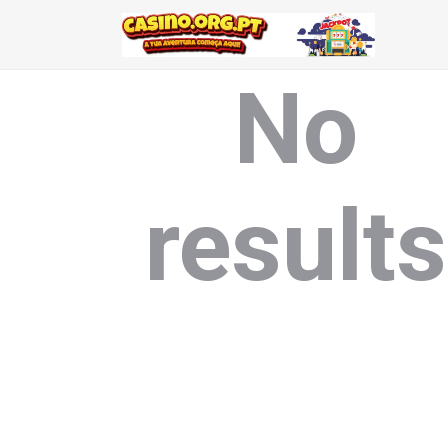
No
results