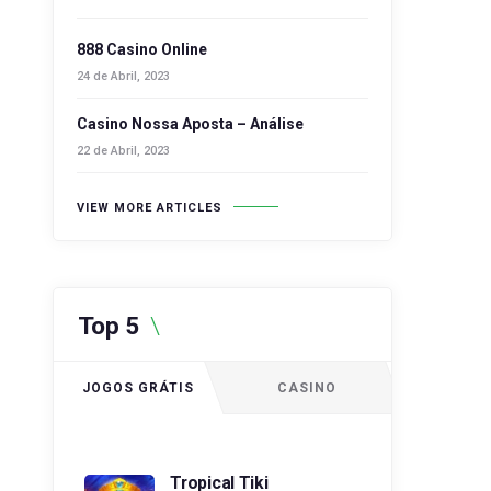
888 Casino Online
24 de Abril, 2023
Casino Nossa Aposta – Análise
22 de Abril, 2023
VIEW MORE ARTICLES
Top 5
JOGOS GRÁTIS
CASINO
Tropical Tiki