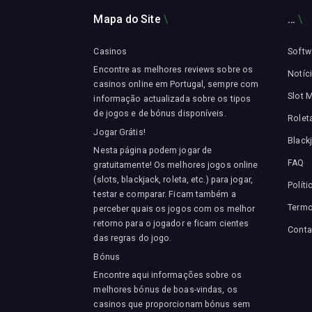
Mapa do Site
…
Casinos
Softw
Encontre as melhores reviews sobre os
Notíc
casinos online em Portugal, sempre com
Slot 
informação actualizada sobre os tipos
de jogos e de bónus disponíveis.
Rolet
Jogar Grátis!
Black
Nesta página podem jogar de
FAQ
gratuitamente! Os melhores jogos online
(slots, blackjack, roleta, etc.) para jogar,
Políti
testar e comparar. Ficam também a
Termo
perceber quais os jogos com os melhor
retorno para o jogador e ficam cientes
Conta
das regras do jogo.
Bónus
Encontre aqui informações sobre os
melhores bónus de boas-vindas, os
casinos que proporcionam bónus sem