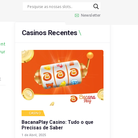
Newsletter
Casinos Recentes
ent
Our
CASINO
BacanaPlay Casino: Tudo o que
Precisas de Saber
1 de Abril, 2025