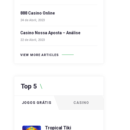
888 Casino Online
24 de Abril, 2023
Casino Nossa Aposta – Análise
22 de Abril, 2023
VIEW MORE ARTICLES
Top 5
JOGOS GRÁTIS
CASINO
Tropical Tiki