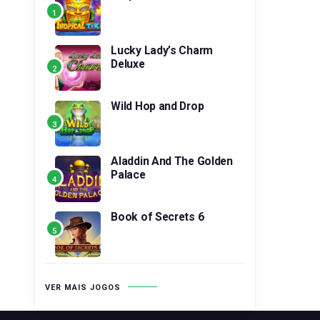
Lucky Lady’s Charm
Deluxe
Wild Hop and Drop
Aladdin And The Golden
Palace
Book of Secrets 6
VER MAIS JOGOS