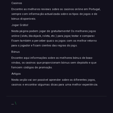
Casinos
Encontre as melhores reviews sobre os casinos online em Portugal,
sempre com informação actualizada sobre os tipos de jogos e de
bónus disponíveis.
Jogar Grátis!
Nesta página podem jogar de gratuitamente! Os melhores jogos
online (slots, blackjack, roleta, etc.) para jogar, testar e comparar.
Ficam também a perceber quais os jogos com os melhor retorno
para o jogador e ficam cientes das regras do jogo.
Bónus
Encontre aqui informações sobre os melhores bónus de boas-
vindas, os casinos que proporcionam bónus sem depósito e que
forncem códigos de promoção.
Artigos
Nesta seção vai ser possível aprender sobre os diferentes jogos,
casinos e encontrar algumas dicas para uma melhor experiência.
…