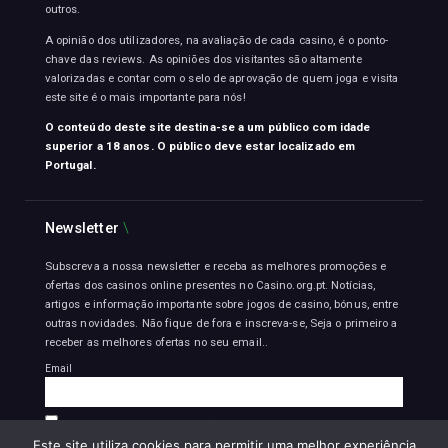
outros.
A opinião dos utilizadores, na avaliação de cada casino, é o ponto-
chave das reviews. As opiniões dos visitantes são altamente
valorizadas e contar com o selo de aprovação de quem joga e visita
este site é o mais importante para nós!
O conteúdo deste site destina-se a um público com idade
superior a 18 anos. O público deve estar localizado em
Portugal.
Newsletter
Subscreva a nossa newsletter e receba as melhores promoções e
ofertas dos casinos online presentes no
Casino.org.pt
. Notícias,
artigos e informação importante sobre jogos de casino, bónus, entre
outras novidades. Não fique de fora e inscreva-se, Seja o primeiro a
receber as melhores ofertas no seu email..
Email
Li e Aceito os
termos e condições
e a vossa
politica de privacidade
Este site utiliza cookies para permitir uma melhor experiência