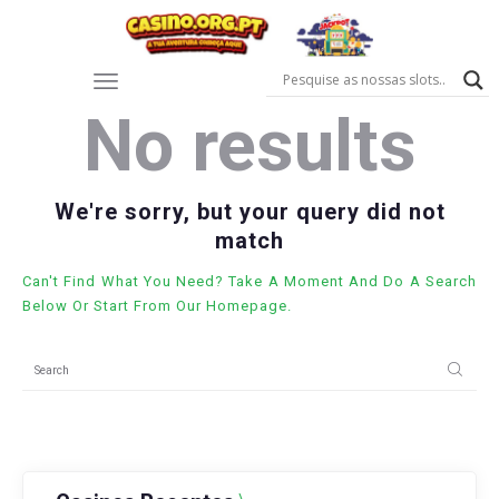
No results
We're sorry, but your query did not
match
Can't Find What You Need? Take A Moment And Do A Search
Below Or Start From
Our Homepage
.