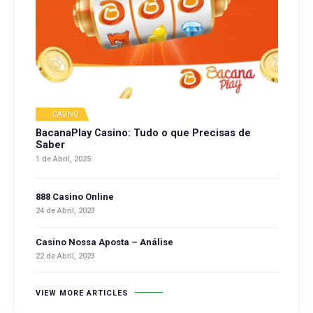
CASINO
BacanaPlay Casino: Tudo o que Precisas de
Saber
1 de Abril, 2025
888 Casino Online
24 de Abril, 2023
Casino Nossa Aposta – Análise
22 de Abril, 2023
VIEW MORE ARTICLES