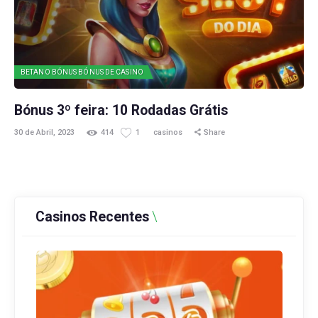
BETANO
BÓNUS
BÓNUS DE CASINO
Bónus 3º feira: 10 Rodadas Grátis
30 de Abril, 2023
414
1
casinos
Share
Casinos Recentes