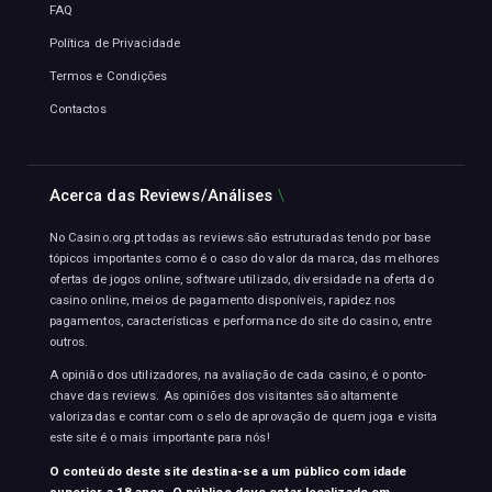
FAQ
Política de Privacidade
Termos e Condições
Contactos
Acerca das Reviews/Análises
No Casino.org.pt todas as reviews são estruturadas tendo por base
tópicos importantes como é o caso do valor da marca, das melhores
ofertas de jogos online, software utilizado, diversidade na oferta do
casino online, meios de pagamento disponíveis, rapidez nos
pagamentos, características e performance do site do casino, entre
outros.
A opinião dos utilizadores, na avaliação de cada casino, é o ponto-
chave das reviews. As opiniões dos visitantes são altamente
valorizadas e contar com o selo de aprovação de quem joga e visita
este site é o mais importante para nós!
O conteúdo deste site destina-se a um público com idade
superior a 18 anos. O público deve estar localizado em