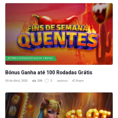
BETANO
BÓNUS
BÓNUS DE CASINO
Bónus Ganha até 100 Rodadas Grátis
30 de Abril, 2023
508
2
casinos
Share