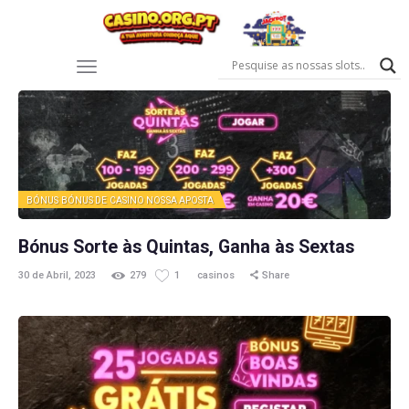
BÓNUS
BÓNUS DE CASINO
NOSSA APOSTA
Bónus Sorte às Quintas, Ganha às Sextas
30 de Abril, 2023
279
1
casinos
Share