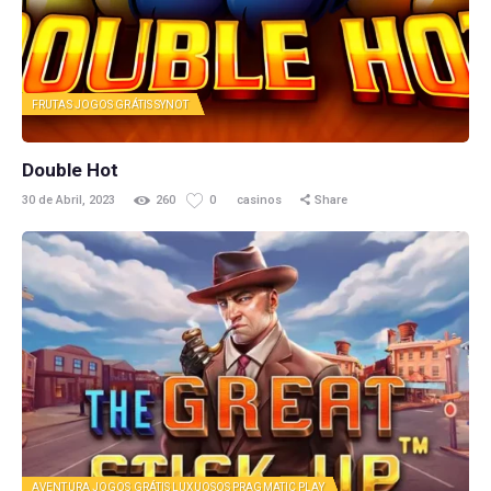
FRUTAS
JOGOS GRÁTIS
SYNOT
Double Hot
30 de Abril, 2023
260
0
casinos
Share
AVENTURA
JOGOS GRÁTIS
LUXUOSOS
PRAGMATIC PLAY