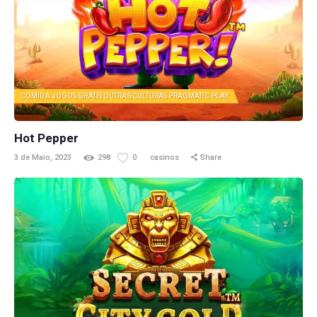
COMIDA
JOGOS GRÁTIS
OUTRAS CULTURAS
PRAGMATIC PLAY
Hot Pepper
3 de Maio, 2023
298
0
casinos
Share