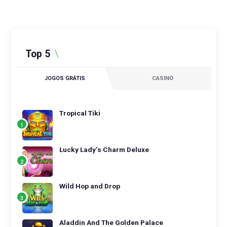
Top 5
JOGOS GRÁTIS
CASINO
Tropical Tiki
Lucky Lady’s Charm Deluxe
Wild Hop and Drop
Aladdin And The Golden Palace