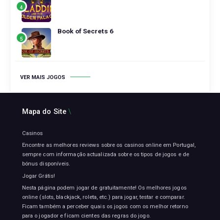
Book of Secrets 6
VER MAIS JOGOS
Mapa do Site
Casinos
Encontre as melhores reviews sobre os casinos online em Portugal,
sempre com informação actualizada sobre os tipos de jogos e de
bónus disponíveis.
Jogar Grátis!
Nesta página podem jogar de gratuitamente! Os melhores jogos
online (slots, blackjack, roleta, etc.) para jogar, testar e comparar.
Ficam também a perceber quais os jogos com os melhor retorno
para o jogador e ficam cientes das regras do jogo.