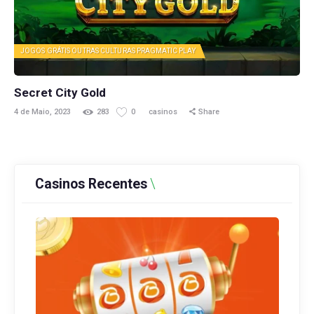
JOGOS GRÁTIS
OUTRAS CULTURAS
PRAGMATIC PLAY
Secret City Gold
4 de Maio, 2023
283
0
casinos
Share
Casinos Recentes