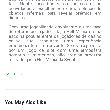
tela. Neste jogo bónus, os jogadores são
convidados a escolher entre uma seleção de
objetos infernais para revelar prémios em
dinheiro.
Com uma jogabilidade envolvente e uma taxa
de retorno ao jogador alta, a Hell Mania é uma
escolha popular entre os jogadores de casino
online que procuram uma experiência
emocionante e aterrorizante. Se está à procura
por um jogo de slot com uma atmosfera
sombria e misteriosa, não precisa procurar
mais do que a Hell Mania da Synot.
You May Also Like