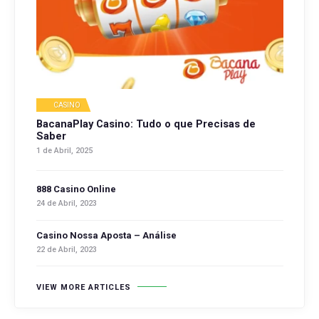
CASINO
BacanaPlay Casino: Tudo o que Precisas de
Saber
1 de Abril, 2025
888 Casino Online
24 de Abril, 2023
Casino Nossa Aposta – Análise
22 de Abril, 2023
VIEW MORE ARTICLES