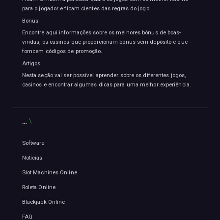
para o jogador e ficam cientes das regras do jogo.
Bónus
Encontre aqui informações sobre os melhores bónus de boas-
vindas, os casinos que proporcionam bónus sem depósito e que
forncem códigos de promoção.
Artigos
Nesta seção vai ser possível aprender sobre os diferentes jogos,
casinos e encontrar algumas dicas para uma melhor experiência.
…
Software
Notícias
Slot Machines Online
Roleta Online
Blackjack Online
FAQ