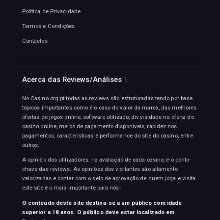
Política de Privacidade
Termos e Condições
Contactos
Acerca das Reviews/Análises
No Casino.org.pt todas as reviews são estruturadas tendo por base
tópicos importantes como é o caso do valor da marca, das melhores
ofertas de jogos online, software utilizado, diversidade na oferta do
casino online, meios de pagamento disponíveis, rapidez nos
pagamentos, características e performance do site do casino, entre
outros.
A opinião dos utilizadores, na avaliação de cada casino, é o ponto-
chave das reviews. As opiniões dos visitantes são altamente
valorizadas e contar com o selo de aprovação de quem joga e visita
este site é o mais importante para nós!
O conteúdo deste site destina-se a um público com idade
superior a 18 anos. O público deve estar localizado em