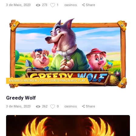
3 de Maio, 2023
273
1
casinos
Share
ANIMAIS
FANTASIA
JOGOS GRÁTIS
PRAGMATIC PLAY
Greedy Wolf
3 de Maio, 2023
262
0
casinos
Share