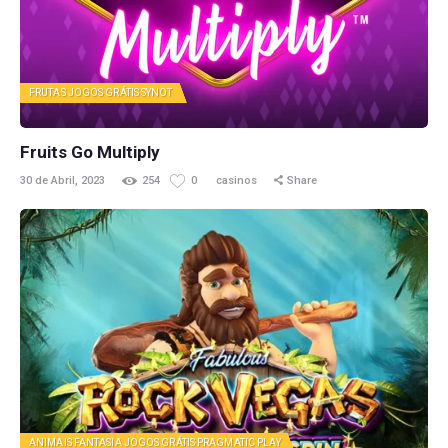
FRUTAS
JOGOS GRÁTIS
SYNOT
Fruits Go Multiply
30 de Abril, 2023
254
0
casinos
Share
ANIMAIS
FANTASIA
JOGOS GRÁTIS
PRAGMATIC PLAY