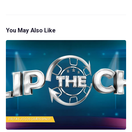
You May Also Like
FRUTAS
JOGOS GRÁTIS
SYNOT