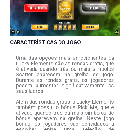
CARACTERÍSTICAS DO JOGO
Uma das opções mais emocionantes da
Lucky Elements são as rondas grátis, que
é ativada quando três ou mais símbolos
Scatter aparecem na grelha de jogo.
Durante as rondas grátis, os jogadores
podem aumentar significativamente os
seus lucros.
Além das rondas grátis, a Lucky Elements
também possui o bónus Pick Me, que é
ativado quando três ou mais símbolos de
bónus aparecem na grelha. Neste jogo
bónus, os jogadores são convidados a
escolher entre uma seleção de