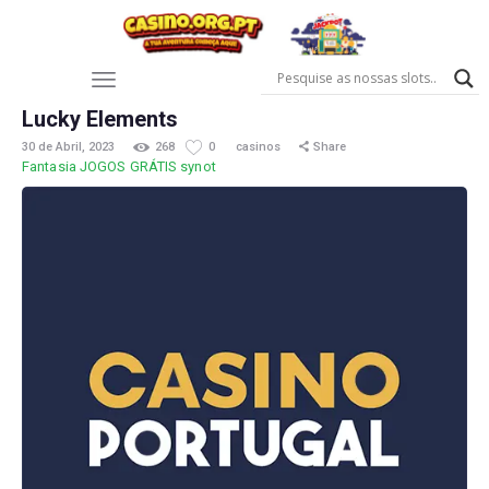
Lucky Elements
30 de Abril, 2023
268
0
casinos
Share
Fantasia
JOGOS GRÁTIS
synot