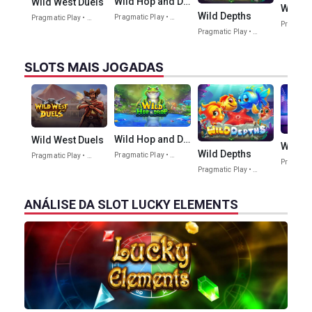
Wild Hop and Drop
Wild West Duels
Wild Depths
Pragmatic Play •
588
4
Pragmatic Play •
531
4
Pragmatic Play •
519
SLOTS MAIS JOGADAS
Wild Hop and Drop
Wild West Duels
Wild Depths
Pragmatic Play •
588
4
Pragmatic Play •
531
4
Pragmatic Play •
519
ANÁLISE DA SLOT LUCKY ELEMENTS