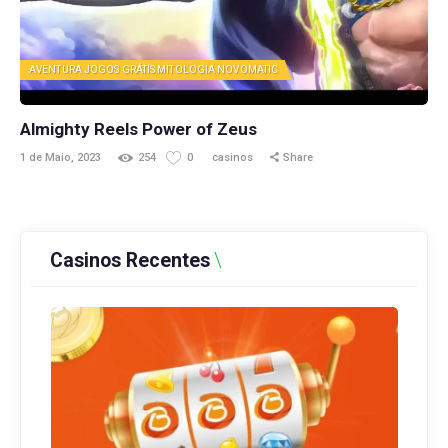
AVENTURA
JOGOS GRÁTIS
MITOLOGIA
NOVOMATIC
Almighty Reels Power of Zeus
1 de Maio, 2023
254
0
casinos
Share
Casinos Recentes