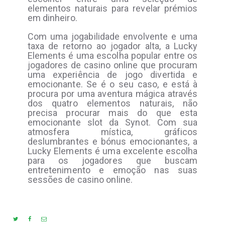
elementos naturais para revelar prémios
em dinheiro.
Com uma jogabilidade envolvente e uma
taxa de retorno ao jogador alta, a Lucky
Elements é uma escolha popular entre os
jogadores de casino online que procuram
uma experiência de jogo divertida e
emocionante. Se é o seu caso, e está à
procura por uma aventura mágica através
dos quatro elementos naturais, não
precisa procurar mais do que esta
emocionante slot da Synot. Com sua
atmosfera mística, gráficos
deslumbrantes e bónus emocionantes, a
Lucky Elements é uma excelente escolha
para os jogadores que buscam
entretenimento e emoção nas suas
sessões de casino online.