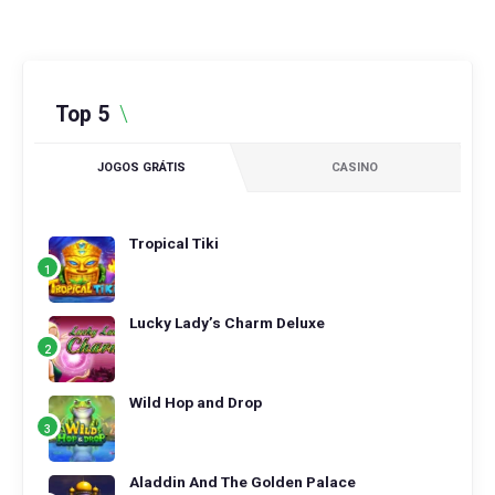
Top 5
JOGOS GRÁTIS
CASINO
Tropical Tiki
Lucky Lady’s Charm Deluxe
Wild Hop and Drop
Aladdin And The Golden Palace