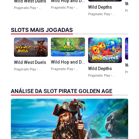
Wild Hop and Drop
Wild West Duels
Wild Depths
Pragmatic Play •
587
4
Pragmatic Play •
531
4
Pragmatic Play •
519
SLOTS MAIS JOGADAS
Wild Hop and Drop
Wild West Duels
Wild Depths
Pragmatic Play •
587
4
Pragmatic Play •
531
4
Pragmatic Play •
519
ANÁLISE DA SLOT PIRATE GOLDEN AGE