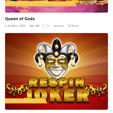
AVENTURA
EGÍPCIAS
JOGOS GRÁTIS
PRAGMATIC PLAY
Queen of Gods
3 de Maio, 2023
285
0
casinos
Share
FRUTAS
JOGOS GRÁTIS
SYNOT