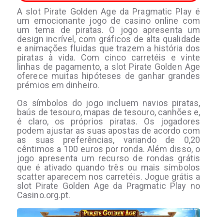
A slot Pirate Golden Age da Pragmatic Play é
um emocionante jogo de casino online com
um tema de piratas. O jogo apresenta um
design incrível, com gráficos de alta qualidade
e animações fluidas que trazem a história dos
piratas à vida. Com cinco carretéis e vinte
linhas de pagamento, a slot Pirate Golden Age
oferece muitas hipóteses de ganhar grandes
prémios em dinheiro.
Os símbolos do jogo incluem navios piratas,
baús de tesouro, mapas de tesouro, canhões e,
é claro, os próprios piratas. Os jogadores
podem ajustar as suas apostas de acordo com
as suas preferências, variando de 0,20
cêntimos a 100 euros por ronda. Além disso, o
jogo apresenta um recurso de rondas grátis
que é ativado quando três ou mais símbolos
scatter aparecem nos carretéis. Jogue grátis a
slot Pirate Golden Age da Pragmatic Play no
Casino.org.pt.