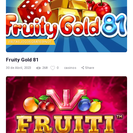
FRUTAS
JOGOS GRÁTIS
SYNOT
Fruity Gold 81
30 de Abril, 2023
268
0
casinos
Share