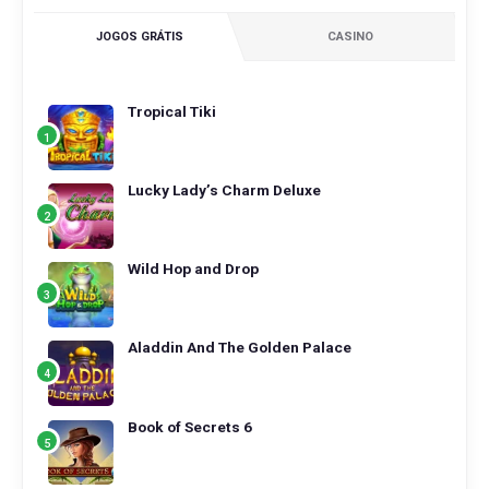
JOGOS GRÁTIS
CASINO
Tropical Tiki
Lucky Lady’s Charm Deluxe
Wild Hop and Drop
Aladdin And The Golden Palace
Book of Secrets 6