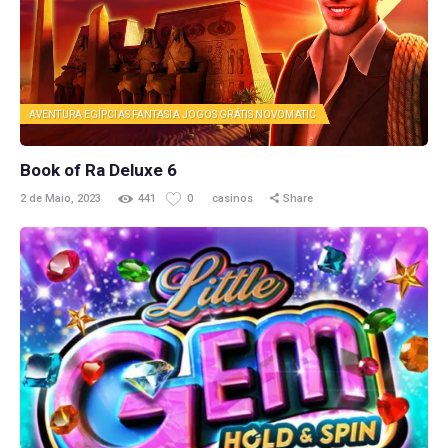
AVENTURA
EGÍPCIAS
FANTASIA
JOGOS GRÁTIS
NOVOMATIC
Book of Ra Deluxe 6
2 de Maio, 2023
441
0
casinos
Share