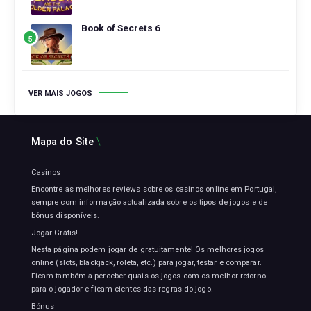
Book of Secrets 6
VER MAIS JOGOS
Mapa do Site
Casinos
Encontre as melhores reviews sobre os casinos online em Portugal,
sempre com informação actualizada sobre os tipos de jogos e de
bónus disponíveis.
Jogar Grátis!
Nesta página podem jogar de gratuitamente! Os melhores jogos
online (slots, blackjack, roleta, etc.) para jogar, testar e comparar.
Ficam também a perceber quais os jogos com os melhor retorno
para o jogador e ficam cientes das regras do jogo.
Bónus