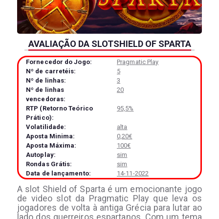
AVALIAÇÃO DA SLOTSHIELD OF SPARTA
Fornecedor do Jogo:
Pragmatic Play
Nº de carretéis:
5
Nº de linhas:
3
Nº de linhas
20
vencedoras:
RTP (Retorno Teórico
95,5%
Prático):
Volatilidade:
alta
Aposta Minima:
0,20€
Aposta Máxima:
100€
Autoplay:
sim
Rondas Grátis:
sim
Data de lançamento:
14-11-2022
A slot Shield of Sparta é um emocionante jogo
de video slot da Pragmatic Play que leva os
jogadores de volta à antiga Grécia para lutar ao
lado dos guerreiros espartanos. Com um tema