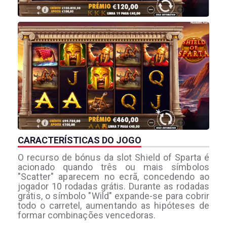
CARACTERÍSTICAS DO JOGO
O recurso de bónus da slot Shield of Sparta é
acionado quando três ou mais símbolos
"Scatter" aparecem no ecrã, concedendo ao
jogador 10 rodadas grátis. Durante as rodadas
grátis, o símbolo "Wild" expande-se para cobrir
todo o carretel, aumentando as hipóteses de
formar combinações vencedoras.