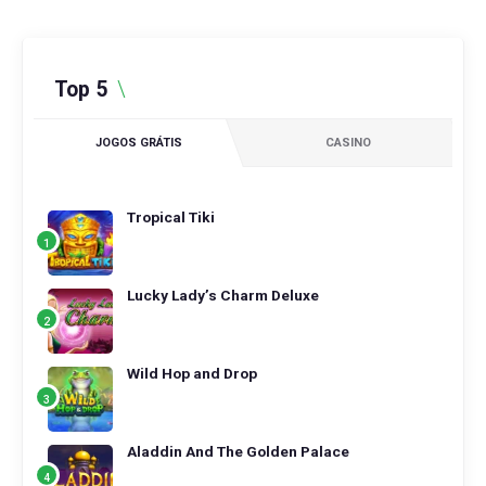
Top 5
JOGOS GRÁTIS
CASINO
Tropical Tiki
Lucky Lady’s Charm Deluxe
Wild Hop and Drop
Aladdin And The Golden Palace