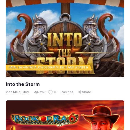
BATALHA
FANTASIA
JOGOS GRÁTIS
LIGHT AND WONDER
Into the Storm
2 de Maio, 2023
269
0
casinos
Share