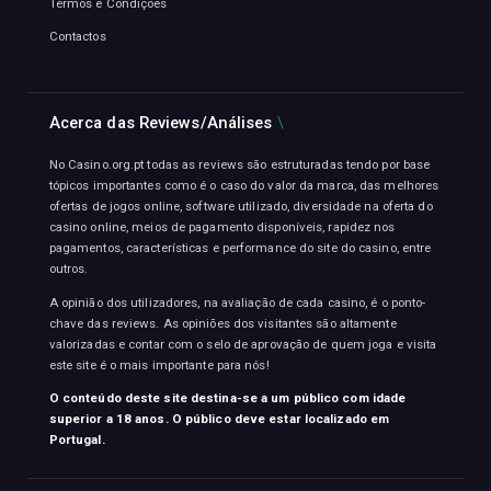
Termos e Condições
Contactos
Acerca das Reviews/Análises
No Casino.org.pt todas as reviews são estruturadas tendo por base
tópicos importantes como é o caso do valor da marca, das melhores
ofertas de jogos online, software utilizado, diversidade na oferta do
casino online, meios de pagamento disponíveis, rapidez nos
pagamentos, características e performance do site do casino, entre
outros.
A opinião dos utilizadores, na avaliação de cada casino, é o ponto-
chave das reviews. As opiniões dos visitantes são altamente
valorizadas e contar com o selo de aprovação de quem joga e visita
este site é o mais importante para nós!
O conteúdo deste site destina-se a um público com idade
superior a 18 anos. O público deve estar localizado em
Portugal.