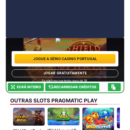
JOGUE A SÉRIO CASINO PORTUGAL
JOGAR GRATUITAMENTE
Eu confirmo que tenho mais de 18.
ECRÃ INTEIRO
RECARREGAR CRÉDITOS
OUTRAS SLOTS PRAGMATIC PLAY