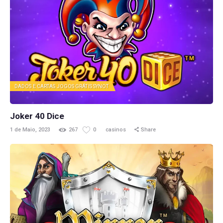
DADOS E CARTAS
JOGOS GRÁTIS
SYNOT
Joker 40 Dice
1 de Maio, 2023
267
0
casinos
Share