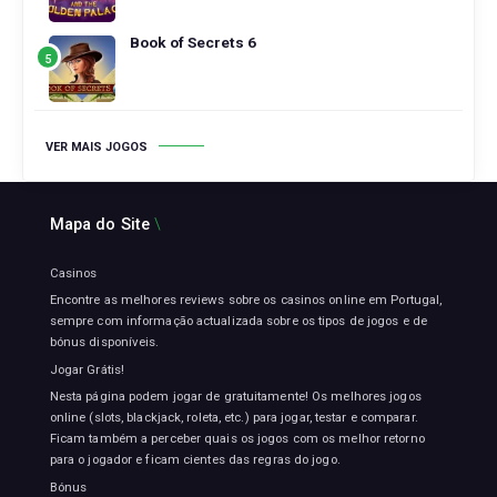
Book of Secrets 6
VER MAIS JOGOS
Mapa do Site
Casinos
Encontre as melhores reviews sobre os casinos online em Portugal,
sempre com informação actualizada sobre os tipos de jogos e de
bónus disponíveis.
Jogar Grátis!
Nesta página podem jogar de gratuitamente! Os melhores jogos
online (slots, blackjack, roleta, etc.) para jogar, testar e comparar.
Ficam também a perceber quais os jogos com os melhor retorno
para o jogador e ficam cientes das regras do jogo.
Bónus