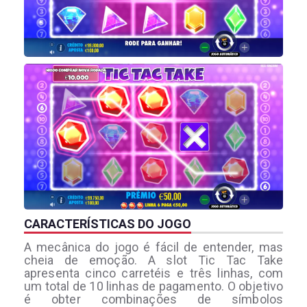
CARACTERÍSTICAS DO JOGO
A mecânica do jogo é fácil de entender, mas
cheia de emoção. A slot Tic Tac Take
apresenta cinco carretéis e três linhas, com
um total de 10 linhas de pagamento. O objetivo
é obter combinações de símbolos