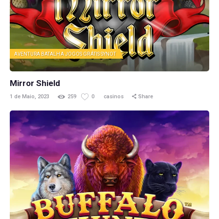
AVENTURA
BATALHA
JOGOS GRÁTIS
SYNOT
Mirror Shield
1 de Maio, 2023
259
0
casinos
Share