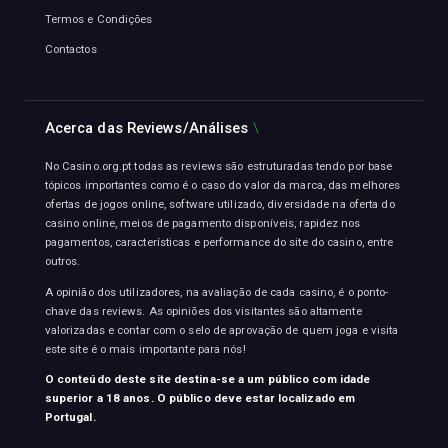
Termos e Condições
Contactos
Acerca das Reviews/Análises
No Casino.org.pt todas as reviews são estruturadas tendo por base
tópicos importantes como é o caso do valor da marca, das melhores
ofertas de jogos online, software utilizado, diversidade na oferta do
casino online, meios de pagamento disponíveis, rapidez nos
pagamentos, características e performance do site do casino, entre
outros.
A opinião dos utilizadores, na avaliação de cada casino, é o ponto-
chave das reviews. As opiniões dos visitantes são altamente
valorizadas e contar com o selo de aprovação de quem joga e visita
este site é o mais importante para nós!
O conteúdo deste site destina-se a um público com idade
superior a 18 anos. O público deve estar localizado em
Portugal.