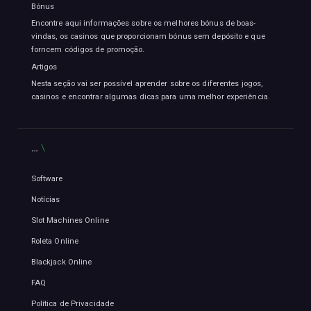
Bónus
Encontre aqui informações sobre os melhores bónus de boas-
vindas, os casinos que proporcionam bónus sem depósito e que
forncem códigos de promoção.
Artigos
Nesta seção vai ser possível aprender sobre os diferentes jogos,
casinos e encontrar algumas dicas para uma melhor experiência.
…
Software
Notícias
Slot Machines Online
Roleta Online
Blackjack Online
FAQ
Política de Privacidade