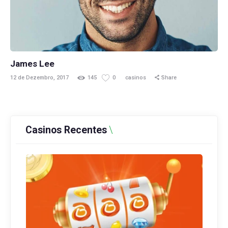
James Lee
12 de Dezembro, 2017
145
0
casinos
Share
Casinos Recentes