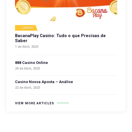
CASINO
BacanaPlay Casino: Tudo o que Precisas de
Saber
1 de Abril, 2025
888 Casino Online
24 de Abril, 2023
Casino Nossa Aposta – Análise
22 de Abril, 2023
VIEW MORE ARTICLES